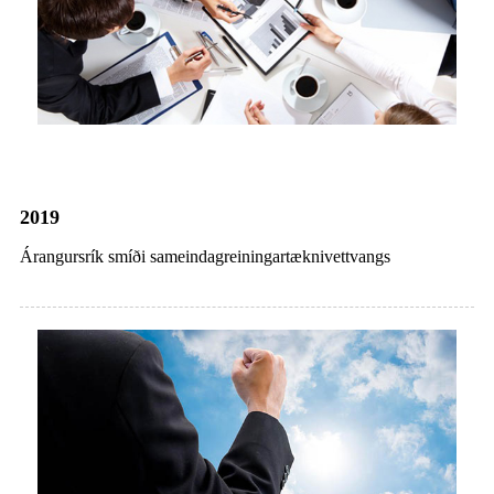
2019
Árangursrík smíði sameindagreiningartæknivettvangs