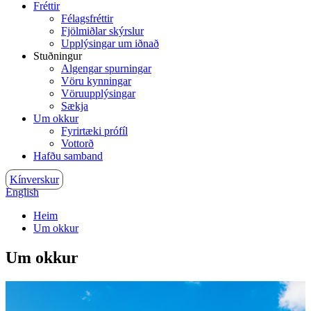
Fréttir
Félagsfréttir
Fjölmiðlar skýrslur
Upplýsingar um iðnað
Stuðningur
Algengar spurningar
Vöru kynningar
Vöruupplýsingar
Sækja
Um okkur
Fyrirtæki prófíl
Vottorð
Hafðu samband
Kínverskur
English
Heim
Um okkur
Um okkur