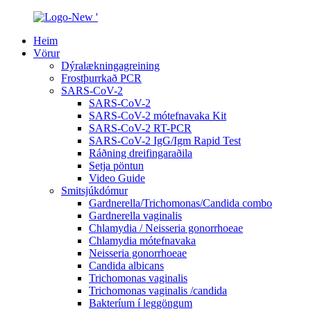
Heim
Vörur
Dýralækningagreining
Frostþurrkað PCR
SARS-CoV-2
SARS-CoV-2
SARS-CoV-2 mótefnavaka Kit
SARS-CoV-2 RT-PCR
SARS-CoV-2 IgG/Igm Rapid Test
Ráðning dreifingaraðila
Setja pöntun
Video Guide
Smitsjúkdómur
Gardnerella/Trichomonas/Candida combo
Gardnerella vaginalis
Chlamydia / Neisseria gonorrhoeae
Chlamydia mótefnavaka
Neisseria gonorrhoeae
Candida albicans
Trichomonas vaginalis
Trichomonas vaginalis /candida
Bakteríum í leggöngum