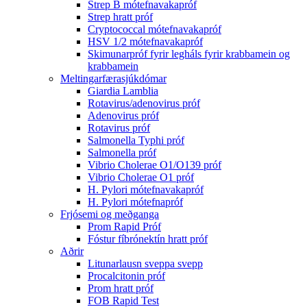
Strep B mótefnavakapróf
Strep hratt próf
Cryptococcal mótefnavakapróf
HSV 1/2 mótefnavakapróf
Skimunarpróf fyrir legháls fyrir krabbamein og
krabbamein
Meltingarfærasjúkdómar
Giardia Lamblia
Rotavirus/adenovirus próf
Adenovirus próf
Rotavirus próf
Salmonella Typhi próf
Salmonella próf
Vibrio Cholerae O1/O139 próf
Vibrio Cholerae O1 próf
H. Pylori mótefnavakapróf
H. Pylori mótefnapróf
Frjósemi og meðganga
Prom Rapid Próf
Fóstur fíbrónektín hratt próf
Aðrir
Litunarlausn sveppa svepp
Procalcitonin próf
Prom hratt próf
FOB Rapid Test