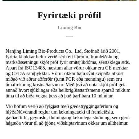
Fyrirtæki prófíl
Liming Bio
Nanjing Liming Bio-Products Co., Ltd. Stofnað árið 2001,
fyrirtæki okkar hefur verið sérhæft í þróun, framleiðslu og
markaðssetningu skjót próf fyrir smitsjúkdóma, sérstaklega stds.
Apart frá ISO13485, næstum allar vörur okkar eru CE merktar
og CFDA samþykktar. Vörur okkar hafa sýnt svipaða afköst
miðað við aðrar aðferðir (þ.mt PCR eða menningu) sem eru
tímafrekar og kostnaðarsamar. Með því að nota skjót próf geta
annað hvort sjúklingar eða heilbrigðisstarfsmenn sparað miklum
tíma til að bíða vegna þess að það þarf bara 10 mínútur.
Við höfum verið að fylgjast með gæðatryggingaferlum og
hlýða
Núverandi reglur um lækningatæki til framleiðslu,
gæðaeftirlit, geymslu, flutninga
og tæknilega stuðning, sem gerir
hágæða vörur til að þjóna viðskiptavinum okkar um allt
heimur.