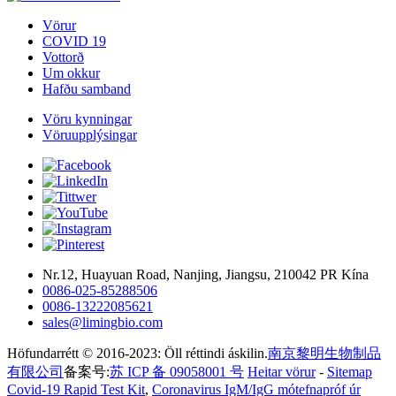
Vörur
COVID 19
Vottorð
Um okkur
Hafðu samband
Vöru kynningar
Vöruupplýsingar
Nr.12, Huayuan Road, Nanjing, Jiangsu, 210042 PR Kína
0086-025-85288506
0086-13222085621
sales@limingbio.com
Höfundarrétt © 2016-2023: Öll réttindi áskilin.
南京黎明生物制品
有限公司
备案号:
苏 ICP 备 09058001 号
Heitar vörur
-
Sitemap
Covid-19 Rapid Test Kit
,
Coronavirus IgM/IgG mótefnapróf úr