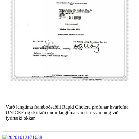
Varð langtíma framboðsaðili Rapid Cholera prófunar hvarfefna
UNICEF og skrifaði undir langtíma samstarfssamning við
fyrirtæki okkar