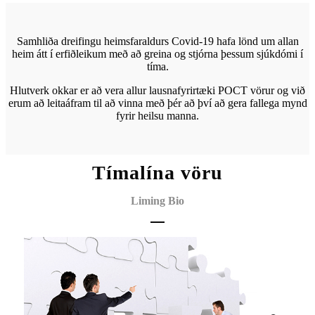
Samhliða dreifingu heimsfaraldurs Covid-19 hafa lönd um allan
heim átt í erfiðleikum með að greina og stjórna þessum sjúkdómi í
tíma.
Hlutverk okkar er að vera allur lausnafyrirtæki POCT vörur og við
erum að leita
áfram til að vinna með þér að því að gera fallega mynd
fyrir heilsu manna.
Tímalína vöru
Liming Bio