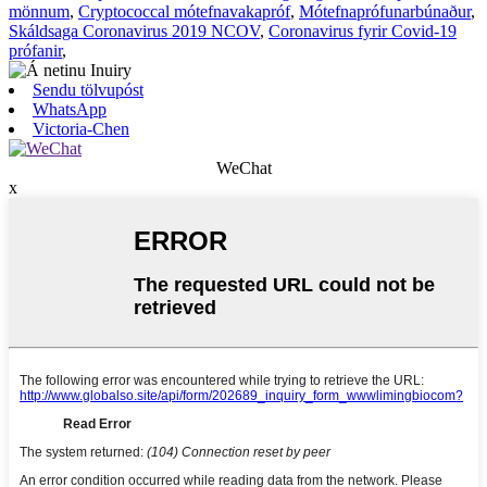
mönnum
,
Cryptococcal mótefnavakapróf
,
Mótefnaprófunarbúnaður
,
Skáldsaga Coronavirus 2019 NCOV
,
Coronavirus fyrir Covid-19
prófanir
,
Sendu tölvupóst
WhatsApp
Victoria-Chen
WeChat
x