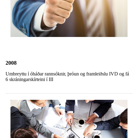
2008
Umbreyttu í óháðar rannsóknir, þróun og framleiðslu IVD og fá
6 skráningarskírteini í III