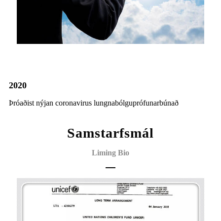
2020
Þróaðist nýjan coronavirus lungnabólguprófunarbúnað
Samstarfsmál
Liming Bio