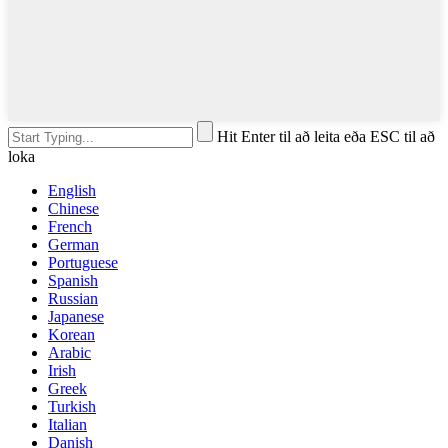
Hit Enter til að leita eða ESC til að
loka
English
Chinese
French
German
Portuguese
Spanish
Russian
Japanese
Korean
Arabic
Irish
Greek
Turkish
Italian
Danish