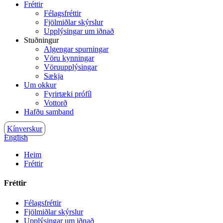
Fréttir
Félagsfréttir
Fjölmiðlar skýrslur
Upplýsingar um iðnað
Stuðningur
Algengar spurningar
Vöru kynningar
Vöruupplýsingar
Sækja
Um okkur
Fyrirtæki prófíl
Vottorð
Hafðu samband
Kínverskur
English
Heim
Fréttir
Fréttir
Félagsfréttir
Fjölmiðlar skýrslur
Upplýsingar um iðnað