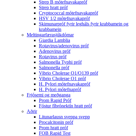
Strep B mótefnavakapróf
Strep hratt próf
Cryptococcal mótefnavakapróf
HSV 1/2 mótefnavakapróf
Skimunarpróf fyrir legháls fyrir krabbamein og
krabbamein
Meltingarfærasjúkdómar
Giardia Lamblia
Rotavirus/adenovirus próf
Adenovirus próf
Rotavirus próf
Salmonella Typhi próf
Salmonella próf
Vibrio Cholerae O1/O139 próf
Vibrio Cholerae O1 próf
H. Pylori mótefnavakapróf
H. Pylori mótefnapróf
Frjósemi og meðganga
Prom Rapid Próf
Fóstur fíbrónektín hratt próf
Aðrir
Litunarlausn sveppa svepp
Procalcitonin próf
Prom hratt próf
FOB Rapid Test