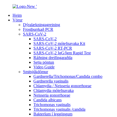
Heim
Vörur
Dýralækningagreining
Frostþurrkað PCR
SARS-CoV-2
SARS-CoV-2
SARS-CoV-2 mótefnavaka Kit
SARS-CoV-2 RT-PCR
SARS-CoV-2 IgG/Igm Rapid Test
Ráðning dreifingaraðila
Setja pöntun
Video Guide
Smitsjúkdómur
Gardnerella/Trichomonas/Candida combo
Gardnerella vaginalis
Chlamydia / Neisseria gonorrhoeae
Chlamydia mótefnavaka
Neisseria gonorrhoeae
Candida albicans
Trichomonas vaginalis
Trichomonas vaginalis /candida
Bakteríum í leggöngum