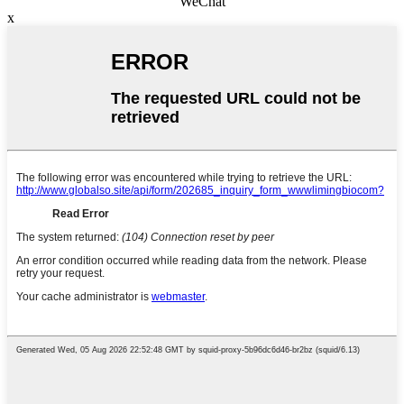
WeChat
x