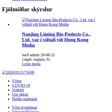
Fjölmiðlar skýrslur
Nanjing Liming Bio-Poducts Co.,
Ltd. var í viðtali við Hong Kong
Media
með admin 20-08-21
{skjár: enginn; Ss
Lestu meira
Vörur
COVID 19
Vottorð
Um okkur
Hafðu samband
Vöru kynningar
Vöruupplýsingar