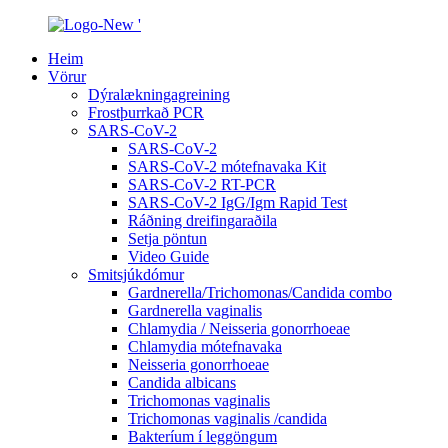
Heim
Vörur
Dýralækningagreining
Frostþurrkað PCR
SARS-CoV-2
SARS-CoV-2
SARS-CoV-2 mótefnavaka Kit
SARS-CoV-2 RT-PCR
SARS-CoV-2 IgG/Igm Rapid Test
Ráðning dreifingaraðila
Setja pöntun
Video Guide
Smitsjúkdómur
Gardnerella/Trichomonas/Candida combo
Gardnerella vaginalis
Chlamydia / Neisseria gonorrhoeae
Chlamydia mótefnavaka
Neisseria gonorrhoeae
Candida albicans
Trichomonas vaginalis
Trichomonas vaginalis /candida
Bakteríum í leggöngum