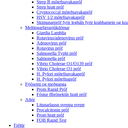
Strep B mótefnavakapróf
Strep hratt próf
Cryptococcal mótefnavakapróf
HSV 1/2 mótefnavakapróf
Skimunarpróf fyrir legháls fyrir krabbamein og k
Meltingarfærasjúkdómar
Giardia Lamblia
Rotavirus/adenovirus próf
Adenovirus próf
Rotavirus próf
Salmonella Typhi próf
Salmonella próf
Vibrio Cholerae O1/O139 próf
Vibrio Cholerae O1 próf
H. Pylori mótefnavakapróf
H. Pylori mótefnapróf
Frjósemi og meðganga
Prom Rapid Próf
Fóstur fíbrónektín hratt próf
Aðrir
Litunarlausn sveppa svepp
Procalcitonin próf
Prom hratt próf
FOB Rapid Test
Fréttir