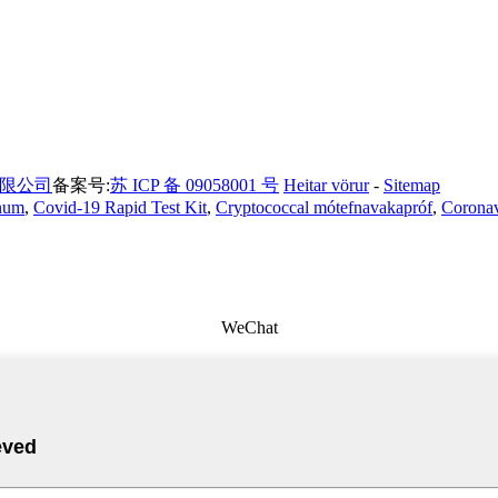
限公司
备案号:
苏 ICP 备 09058001 号
Heitar vörur
-
Sitemap
nnum
,
Covid-19 Rapid Test Kit
,
Cryptococcal mótefnavakapróf
,
Coronav
WeChat