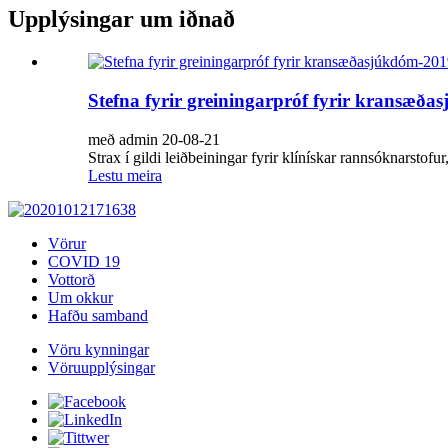
Upplýsingar um iðnað
Stefna fyrir greiningarpróf fyrir kransæða
með admin 20-08-21
Strax í gildi leiðbeiningar fyrir klínískar rannsóknarstof
Lestu meira
Vörur
COVID 19
Vottorð
Um okkur
Hafðu samband
Vöru kynningar
Vöruupplýsingar