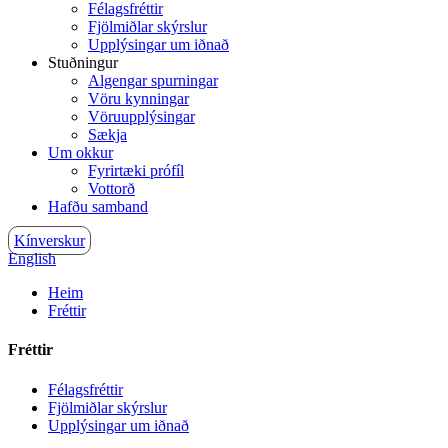
Félagsfréttir
Fjölmiðlar skýrslur
Upplýsingar um iðnað
Stuðningur
Algengar spurningar
Vöru kynningar
Vöruupplýsingar
Sækja
Um okkur
Fyrirtæki prófíl
Vottorð
Hafðu samband
Kínverskur
English
Heim
Fréttir
Fréttir
Félagsfréttir
Fjölmiðlar skýrslur
Upplýsingar um iðnað