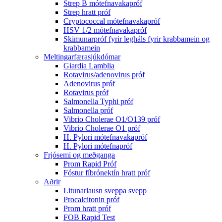
Strep B mótefnavakapróf
Strep hratt próf
Cryptococcal mótefnavakapróf
HSV 1/2 mótefnavakapróf
Skimunarpróf fyrir legháls fyrir krabbamein og
krabbamein
Meltingarfærasjúkdómar
Giardia Lamblia
Rotavirus/adenovirus próf
Adenovirus próf
Rotavirus próf
Salmonella Typhi próf
Salmonella próf
Vibrio Cholerae O1/O139 próf
Vibrio Cholerae O1 próf
H. Pylori mótefnavakapróf
H. Pylori mótefnapróf
Frjósemi og meðganga
Prom Rapid Próf
Fóstur fíbrónektín hratt próf
Aðrir
Litunarlausn sveppa svepp
Procalcitonin próf
Prom hratt próf
FOB Rapid Test