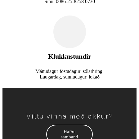
Sími: 0086-25-8258 0730
Klukkustundir
Mánudagur-föstudagur: sólarhring.
Laugardag, sunnudagur: lokað
Viltu vinna með okkur?
Hafðu
samband