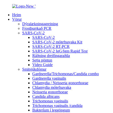
Heim
Vörur
Dýralækningagreining
Frostþurrkað PCR
SARS-CoV-2
SARS-CoV-2
SARS-CoV-2 mótefnavaka Kit
SARS-CoV-2 RT-PCR
SARS-CoV-2 IgG/Igm Rapid Test
Ráðning dreifingaraðila
Setja pöntun
Video Guide
Smitsjúkdómur
Gardnerella/Trichomonas/Candida combo
Gardnerella vaginalis
Chlamydia / Neisseria gonorrhoeae
Chlamydia mótefnavaka
Neisseria gonorrhoeae
Candida albicans
Trichomonas vaginalis
Trichomonas vaginalis /candida
Bakteríum í leggöngum