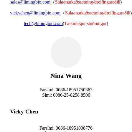
sales@limingbio.com
（
Sala/markaðssetning/dreifingaraðili
)
vickychen@limingbio.com
（
Sala/markaðssetning/dreifingaraðili
)
tech@limingbio.com
(
Tæknilegur stuðningur
)
Nina Wang
Farsími: 0086-18951750363
Sími: 0086-25-8258 8506
Vicky Chen
Farsími: 0086-18951008776