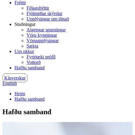
Fréttir
Félagsfréttir
Fjölmiðlar skýrslur
Upplýsingar um iðnað
Stuðningur
Algengar spurningar
Vöru kynningar
Vöruupplýsingar
Sækja
Um okkur
Fyrirtæki prófíl
Vottorð
Hafðu samband
Kínverskur
English
Heim
Hafðu samband
Hafðu samband