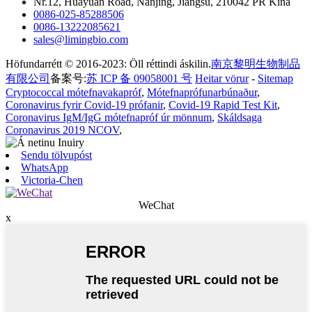
Nr.12, Huayuan Road, Nanjing, Jiangsu, 210042 PR Kína
0086-025-85288506
0086-13222085621
sales@limingbio.com
Höfundarrétt © 2016-2023: Öll réttindi áskilin.
南京黎明生物制品
有限公司
备案号:
苏 ICP 备 09058001 号
Heitar vörur
-
Sitemap
Cryptococcal mótefnavakapróf
,
Mótefnaprófunarbúnaður
,
Coronavirus fyrir Covid-19 prófanir
,
Covid-19 Rapid Test Kit
,
Coronavirus IgM/IgG mótefnapróf úr mönnum
,
Skáldsaga
Coronavirus 2019 NCOV
,
Sendu tölvupóst
WhatsApp
Victoria-Chen
WeChat
x