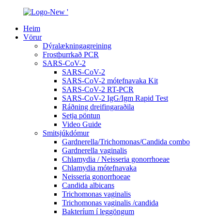
Heim
Vörur
Dýralækningagreining
Frostþurrkað PCR
SARS-CoV-2
SARS-CoV-2
SARS-CoV-2 mótefnavaka Kit
SARS-CoV-2 RT-PCR
SARS-CoV-2 IgG/Igm Rapid Test
Ráðning dreifingaraðila
Setja pöntun
Video Guide
Smitsjúkdómur
Gardnerella/Trichomonas/Candida combo
Gardnerella vaginalis
Chlamydia / Neisseria gonorrhoeae
Chlamydia mótefnavaka
Neisseria gonorrhoeae
Candida albicans
Trichomonas vaginalis
Trichomonas vaginalis /candida
Bakteríum í leggöngum