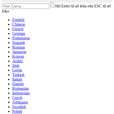
Hit Enter til að leita eða ESC til að
loka
English
Chinese
French
German
Portuguese
Spanish
Russian
Japanese
Korean
Arabic
Irish
Greek
Turkish
Italian
Danish
Romanian
Indonesian
Czech
Afrikaans
Swedish
Polish