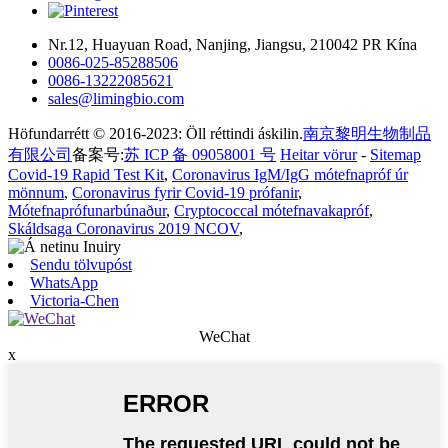
Nr.12, Huayuan Road, Nanjing, Jiangsu, 210042 PR Kína
0086-025-85288506
0086-13222085621
sales@limingbio.com
Höfundarrétt © 2016-2023: Öll réttindi áskilin.
南京黎明生物制品
有限公司
备案号:
苏 ICP 备 09058001 号
Heitar vörur
-
Sitemap
Covid-19 Rapid Test Kit
,
Coronavirus IgM/IgG mótefnapróf úr
mönnum
,
Coronavirus fyrir Covid-19 prófanir
,
Mótefnaprófunarbúnaður
,
Cryptococcal mótefnavakapróf
,
Skáldsaga Coronavirus 2019 NCOV
,
Sendu tölvupóst
WhatsApp
Victoria-Chen
WeChat
x