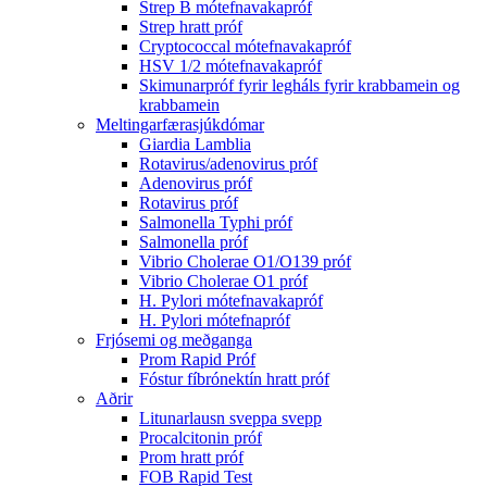
Strep B mótefnavakapróf
Strep hratt próf
Cryptococcal mótefnavakapróf
HSV 1/2 mótefnavakapróf
Skimunarpróf fyrir legháls fyrir krabbamein og
krabbamein
Meltingarfærasjúkdómar
Giardia Lamblia
Rotavirus/adenovirus próf
Adenovirus próf
Rotavirus próf
Salmonella Typhi próf
Salmonella próf
Vibrio Cholerae O1/O139 próf
Vibrio Cholerae O1 próf
H. Pylori mótefnavakapróf
H. Pylori mótefnapróf
Frjósemi og meðganga
Prom Rapid Próf
Fóstur fíbrónektín hratt próf
Aðrir
Litunarlausn sveppa svepp
Procalcitonin próf
Prom hratt próf
FOB Rapid Test