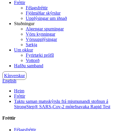
Fréttir
Félagsfréttir
Fjölmiðlar skýrslur
Upplýsingar um iðnað
Stuðningur
Algengar spurningar
Vöru kynningar
Vöruupplýsingar
Sækja
Um okkur
Fyrirtæki prófíl
Vottorð
Hafðu samband
Kínverskur
English
Heim
Fréttir
Taktu saman matsskýrslu frá mismunandi stofnun á
StrongStep® SARS-Cov-2 mótefnavaka Rapid Test
Fréttir
Félagsfréttir