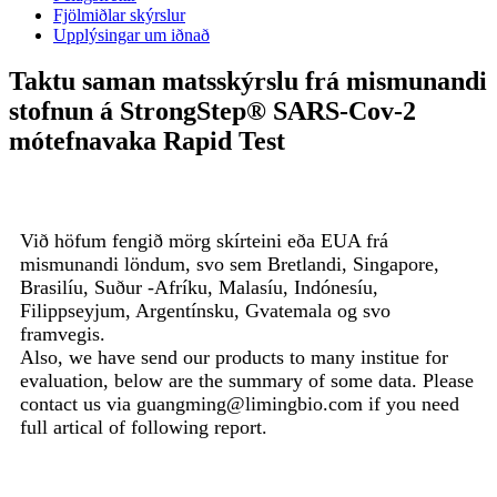
Fjölmiðlar skýrslur
Upplýsingar um iðnað
Taktu saman matsskýrslu frá mismunandi
stofnun á StrongStep® SARS-Cov-2
mótefnavaka Rapid Test
Við höfum fengið mörg skírteini eða EUA frá
mismunandi löndum, svo sem Bretlandi, Singapore,
Brasilíu, Suður -Afríku, Malasíu, Indónesíu,
Filippseyjum, Argentínsku, Gvatemala og svo
framvegis.
Also, we have send our products to many institue for
evaluation, below are the summary of some data. Please
contact us via guangming@limingbio.com if you need
full artical of following report.