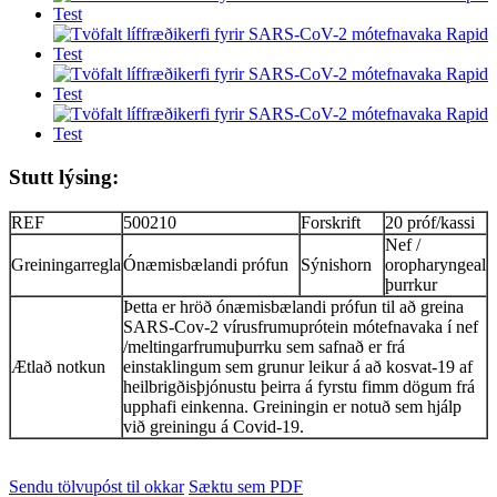
Stutt lýsing:
REF
500210
Forskrift
20 próf/kassi
Nef /
Greiningarregla
Ónæmisbælandi prófun
Sýnishorn
oropharyngeal
þurrkur
Þetta er hröð ónæmisbælandi prófun til að greina
SARS-Cov-2 vírusfrumuprótein mótefnavaka í nef
/meltingarfrumuþurrku sem safnað er frá
Ætlað notkun
einstaklingum sem grunur leikur á að kosvat-19 af
heilbrigðisþjónustu þeirra á fyrstu fimm dögum frá
upphafi einkenna. Greiningin er notuð sem hjálp
við greiningu á Covid-19.
Sendu tölvupóst til okkar
Sæktu sem PDF