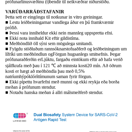
prófunarlínusvæðinu (t)
bendir til neikvæðrar niðurstöðu.
VARÚÐARRÁÐSTAFANIR
Þetta sett er eingöngu til notkunar in vitro greiningar.
■ Lestu leiðbeiningarnar vandlega áður en þú framkvæmir
prófið.
■ Þessi vara inniheldur ekki nein mannleg uppspretta efni.
■ Ekki nota innihald Kit eftir gildistíma.
■ Meðhöndlið öll sýni sem mögulega smitandi.
■ Fylgdu stöðluðum rannsóknarstofuaðferð og leiðbeiningum um
lífríki um meðhöndlun og
Förgun hugsanlegs smitsefnis. Þegar
prófunaraðferðin er
Ljúktu, fargaðu eintökum eftir að hafa verið
sjálfkrafa með þau í 121 ℃ að minnsta kosti
20 mín. Að öðrum
kosti er hægt að meðhöndla þau með 0,5%
natríumhýpóklórít
tímunum saman fyrir förgun.
■ Ekki pípettu hvarfefni með munni og ekki reykja eða borða
meðan á prófunum stendur.
■ Notaðu hanska meðan á allri málsmeðferð stendur.