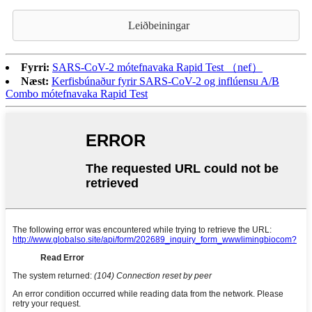
Leiðbeiningar
Fyrri:
SARS-CoV-2 mótefnavaka Rapid Test （nef）
Næst:
Kerfisbúnaður fyrir SARS-CoV-2 og inflúensu A/B
Combo mótefnavaka Rapid Test