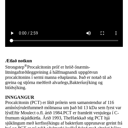
Ætlað notkun
®
Strongstep
Procalcitonin próf er hröð ónæmis-
litningafræðileg
greining á hálfmagnandi uppgötvun
procalcitonins í sermi manna eða
plasma. Það er notað til að
greina og stjórna meðferð alvarlegs,
Bakteríusýking og
blóðsýking.
INNGANGUR
Procalcitonin (PCT) er lítið prótein sem samanstendur af 116
amínósýruleifum
með mólmassa um það bil 13 kDa sem fyrst var
lýst
Eftir Moulect o.fl. árið 1984.
PCT er framleitt venjulega í C-
frumum skjaldkirtla. Árið 1993, The
Hækkað stig PCT hjá
sjúklingum með kerfissýkingu af bakteríum uppruna
var greint frá