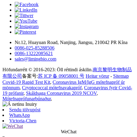
Nr.12, Huayuan Road, Nanjing, Jiangsu, 210042 PR Kína
0086-025-85288506
0086-13222085621
sales@limingbio.com
Höfundarrétt © 2016-2023: Öll réttindi áskilin.
南京黎明生物制品
有限公司
备案号:
苏 ICP 备 09058001 号
Heitar vörur
-
Sitemap
Covid-19 Rapid Test Kit
,
Coronavirus IgM/IgG mótefnapróf úr
mönnum
,
Cryptococcal mótefnavakapróf
,
Coronavirus fyrir Covid-
19 prófanir
,
Skáldsaga Coronavirus 2019 NCOV
,
Mótefnaprófunarbúnaður
,
Sendu tölvupóst
WhatsApp
Victoria-Chen
WeChat