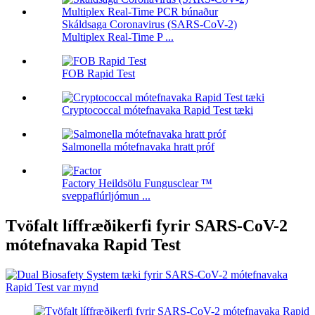
Skáldsaga Coronavirus (SARS-CoV-2)
Multiplex Real-Time P ...
FOB Rapid Test
Cryptococcal mótefnavaka Rapid Test tæki
Salmonella mótefnavaka hratt próf
Factory Heildsölu Fungusclear ™
sveppaflúrljómun ...
Tvöfalt líffræðikerfi fyrir SARS-CoV-2
mótefnavaka Rapid Test