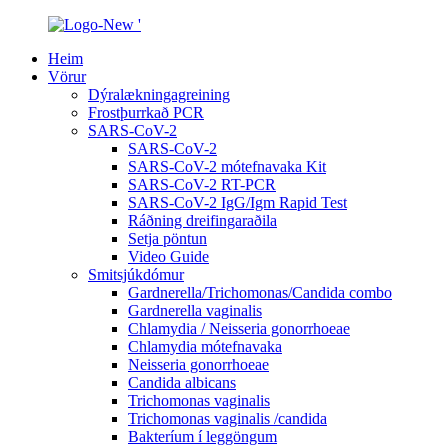
Heim
Vörur
Dýralækningagreining
Frostþurrkað PCR
SARS-CoV-2
SARS-CoV-2
SARS-CoV-2 mótefnavaka Kit
SARS-CoV-2 RT-PCR
SARS-CoV-2 IgG/Igm Rapid Test
Ráðning dreifingaraðila
Setja pöntun
Video Guide
Smitsjúkdómur
Gardnerella/Trichomonas/Candida combo
Gardnerella vaginalis
Chlamydia / Neisseria gonorrhoeae
Chlamydia mótefnavaka
Neisseria gonorrhoeae
Candida albicans
Trichomonas vaginalis
Trichomonas vaginalis /candida
Bakteríum í leggöngum