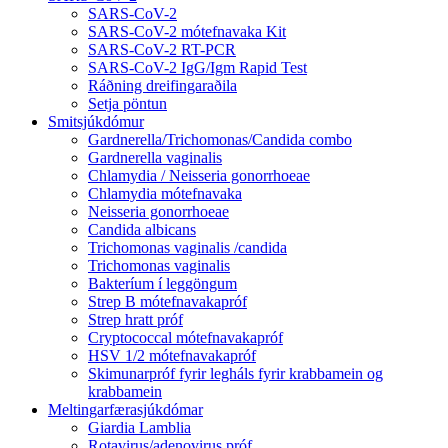
SARS-CoV-2
SARS-CoV-2 mótefnavaka Kit
SARS-CoV-2 RT-PCR
SARS-CoV-2 IgG/Igm Rapid Test
Ráðning dreifingaraðila
Setja pöntun
Smitsjúkdómur
Gardnerella/Trichomonas/Candida combo
Gardnerella vaginalis
Chlamydia / Neisseria gonorrhoeae
Chlamydia mótefnavaka
Neisseria gonorrhoeae
Candida albicans
Trichomonas vaginalis /candida
Trichomonas vaginalis
Bakteríum í leggöngum
Strep B mótefnavakapróf
Strep hratt próf
Cryptococcal mótefnavakapróf
HSV 1/2 mótefnavakapróf
Skimunarpróf fyrir legháls fyrir krabbamein og
krabbamein
Meltingarfærasjúkdómar
Giardia Lamblia
Rotavirus/adenovirus próf