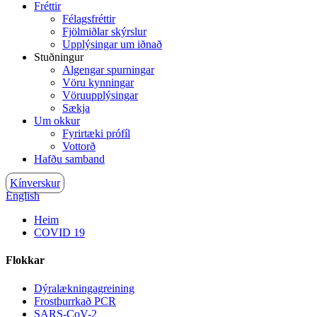
Fréttir
Félagsfréttir
Fjölmiðlar skýrslur
Upplýsingar um iðnað
Stuðningur
Algengar spurningar
Vöru kynningar
Vöruupplýsingar
Sækja
Um okkur
Fyrirtæki prófíl
Vottorð
Hafðu samband
Kínverskur
English
Heim
COVID 19
Flokkar
Dýralækningagreining
Frostþurrkað PCR
SARS-CoV-2