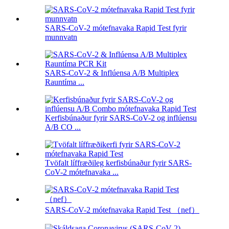
SARS-CoV-2 mótefnavaka Rapid Test fyrir
munnvatn
SARS-CoV-2 & Inflúensa A/B Multiplex
Rauntíma ...
Kerfisbúnaður fyrir SARS-CoV-2 og inflúensu
A/B CO ...
Tvöfalt líffræðileg kerfisbúnaður fyrir SARS-
CoV-2 mótefnavaka ...
SARS-CoV-2 mótefnavaka Rapid Test （nef）