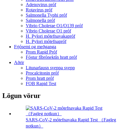
Adenovirus próf
Rotavirus próf
Salmonella Typhi próf
Salmonella próf
Vibrio Cholerae O1/O139 próf
Vibrio Cholerae O1 próf
H. Pylori mótefnavakapróf
H. Pylori mótefnapróf
Frjósemi og meðganga
Prom Rapid Próf
Fóstur fíbrónektín hratt próf
Aðrir
Litunarlausn sveppa svepp
Procalcitonin próf
Prom hratt próf
FOB Rapid Test
Lögun vörur
SARS-CoV-2 mótefnavaka Rapid Test （Fagleg
notkun）