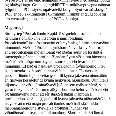
því og PCT er nú talið aðalmerki kvilla
Í fylgd með altækri bólgu
og blóðsýkingu. Greiningargildi
PCT er mikilvægt vegna náinnar
fylgni milli PCT styrks og
alvarleiki bólgu. Sýnt var að „bólgu“
PCT er það ekki
framleitt í C-frumum. Frumur af taugaboðefni
eru væntanlega uppsprettan
af PCT við bólgu.
Meginregla
®
Strongstep
Procalcitonin Rapid Test greinir procalcitonin í
gegnum sjón
Túlkun á litaþróun á innri röndinni.
Procalcitonin
Einstofna mótefni er hreyfanleg á prófunarsvæðinu í
himnunni. Meðan á
Prófanir, sýnishornið hvarfast við einstofna
and-procalcitonin mótefni
Samt við litaðar agnir og forstillt á
samtengdu púðann í prófinu.
Blandan flytur síðan um himnuna
með háræðaraðgerðum og
hafa samskipti við hvarfefni á
himnunni. Ef það er nægilegt procalcitonin í
Sýnishornið, litað
band myndast við prófunarsvæði himnunnar. The
nærvera
þessarar lituðu hljómsveitar gefur til kynna jákvæða niðurstöðu
en fjarvera þess
gefur til kynna neikvæða niðurstöðu. Útlit litaðs
hljómsveitar við stjórnina
Svæði þjónar sem málsmeðferð, sem
gefur til kynna að rétt rúmmál
Sýnishorninu hefur verið bætt við
og himnavökvi hefur átt sér stað.
Sérstakur litaþróun á
prófunarlínusvæðinu (t) gefur til kynna jákvæða niðurstöðu
Þó að
hægt sé að meta magn procalcitonins með hálf-skrifmiklu
með
Samanburður á styrkleika prófunarlínunnar við
viðmiðunarlínustyrkinn á
túlkunarkort. Skortur á litaðri línu á