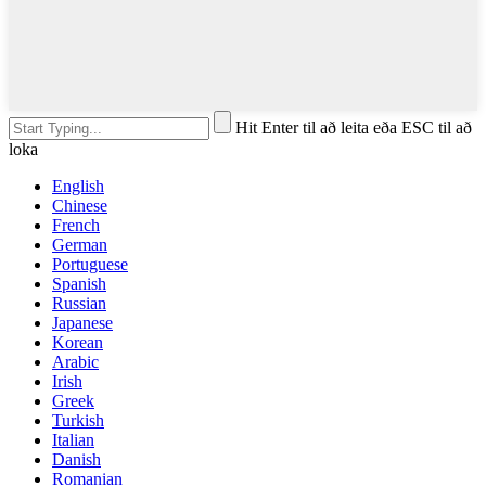
Hit Enter til að leita eða ESC til að
loka
English
Chinese
French
German
Portuguese
Spanish
Russian
Japanese
Korean
Arabic
Irish
Greek
Turkish
Italian
Danish
Romanian