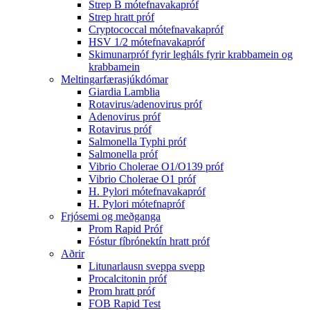
Strep B mótefnavakapróf
Strep hratt próf
Cryptococcal mótefnavakapróf
HSV 1/2 mótefnavakapróf
Skimunarpróf fyrir legháls fyrir krabbamein og
krabbamein
Meltingarfærasjúkdómar
Giardia Lamblia
Rotavirus/adenovirus próf
Adenovirus próf
Rotavirus próf
Salmonella Typhi próf
Salmonella próf
Vibrio Cholerae O1/O139 próf
Vibrio Cholerae O1 próf
H. Pylori mótefnavakapróf
H. Pylori mótefnapróf
Frjósemi og meðganga
Prom Rapid Próf
Fóstur fíbrónektín hratt próf
Aðrir
Litunarlausn sveppa svepp
Procalcitonin próf
Prom hratt próf
FOB Rapid Test